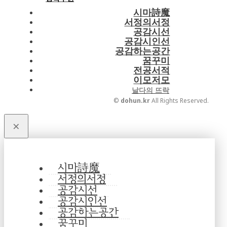
시마詩魔
서정의서정
공감시선
공감시인선
공감하는공간
꿈꾸미
전공서적
이모저모
날다의 뜨락
©
dohun.kr
All Rights Reserved.
×
시마詩魔
서정의서정
공감시선
공감시인선
공감하는공간
꿈꾸미